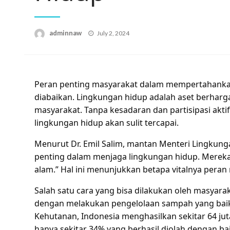
Posted
adminnaw
July 2, 2024
on
Peran penting masyarakat dalam mempertahankan
diabaikan. Lingkungan hidup adalah aset berharg
masyarakat. Tanpa kesadaran dan partisipasi akti
lingkungan hidup akan sulit tercapai.
Menurut Dr. Emil Salim, mantan Menteri Lingkung
penting dalam menjaga lingkungan hidup. Mereka
alam.” Hal ini menunjukkan betapa vitalnya pera
Salah satu cara yang bisa dilakukan oleh masya
dengan melakukan pengelolaan sampah yang baik
Kehutanan, Indonesia menghasilkan sekitar 64 jut
hanya sekitar 34% yang berhasil diolah dengan b