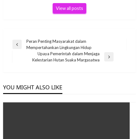
View all posts
Post
Peran Penting Masyarakat dalam
Previous
Mempertahankan Lingkungan Hidup
navigation
Post
Upaya Pemerintah dalam Menjaga
Next
Kelestarian Hutan Suaka Margasatwa
Post
YOU MIGHT ALSO LIKE