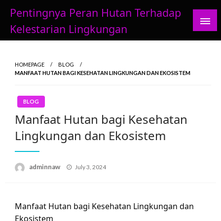
Skip
Pentingnya Peran Hutan Terhadap
to
Kelestarian Lingkungan
content
HOMEPAGE
BLOG
MANFAAT HUTAN BAGI KESEHATAN LINGKUNGAN DAN EKOSISTEM
BLOG
Manfaat Hutan bagi Kesehatan
Lingkungan dan Ekosistem
Posted
adminnaw
July 3, 2024
on
Manfaat Hutan bagi Kesehatan Lingkungan dan
Ekosistem