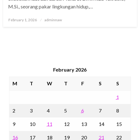
M.Si., seorang pakar lingkungan hidup,…
Posted
February 1, 2026
adminnaw
on
February 2026
M
T
W
T
F
S
S
1
2
3
4
5
6
7
8
9
10
11
12
13
14
15
16
17
18
19
20
21
22