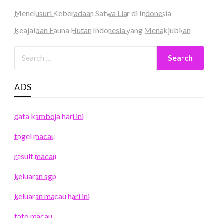
Menelusuri Keberadaan Satwa Liar di Indonesia
Keajaiban Fauna Hutan Indonesia yang Menakjubkan
ADS
data kamboja hari ini
togel macau
result macau
keluaran sgp
keluaran macau hari ini
toto macau