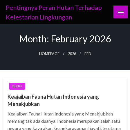
Skip
Pentingnya Peran Hutan Terhadap
to
Kelestarian Lingkungan
content
Month:
February 2026
HOMEPAGE
2026
FEB
BLOG
Keajaiban Fauna Hutan Indonesia yang
Menakjubkan
Keajaiban Fauna Hutan Indonesia yang Menakjubkan
memang tak ada duanya. Indonesia merupakan salah satu
negara yang kaya akan keanekaragaman hayati, terutama