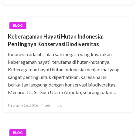
on
BLOG
Keberagaman Hayati Hutan Indonesia:
Pentingnya Konservasi Biodiversitas
Indonesia adalah salah satu negara yang kaya akan
keberagaman hayati, terutama di hutan-hutannya.
Keberagaman hayati hutan Indonesia menjadi hal yang
sangat penting untuk diperhatikan, karena hal ini
berkaitan langsung dengan konservasi biodiversitas.
Menurut Dr. Sri Suci Utami Atmoko, seorang pakar…
Posted
February 16, 2026
adminnaw
on
BLOG