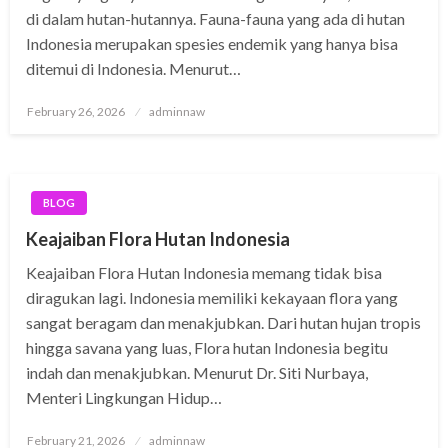
di dalam hutan-hutannya. Fauna-fauna yang ada di hutan
Indonesia merupakan spesies endemik yang hanya bisa
ditemui di Indonesia. Menurut…
Posted
February 26, 2026
adminnaw
on
BLOG
Keajaiban Flora Hutan Indonesia
Keajaiban Flora Hutan Indonesia memang tidak bisa
diragukan lagi. Indonesia memiliki kekayaan flora yang
sangat beragam dan menakjubkan. Dari hutan hujan tropis
hingga savana yang luas, Flora hutan Indonesia begitu
indah dan menakjubkan. Menurut Dr. Siti Nurbaya,
Menteri Lingkungan Hidup…
Posted
February 21, 2026
adminnaw