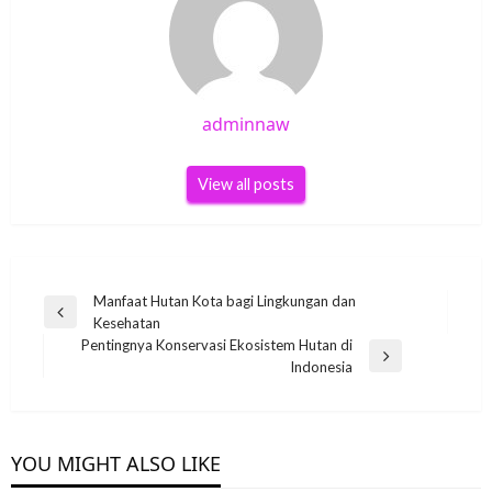
adminnaw
View all posts
Post
Manfaat Hutan Kota bagi Lingkungan dan
Previous
Kesehatan
navigation
Post
Pentingnya Konservasi Ekosistem Hutan di
Next
Indonesia
Post
YOU MIGHT ALSO LIKE