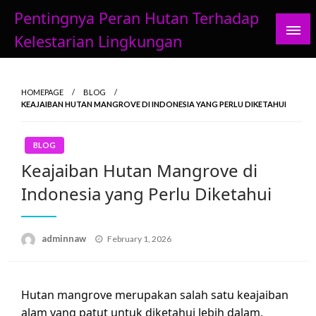
Skip
Pentingnya Peran Hutan Terhadap
to
Kelestarian Lingkungan
content
HOMEPAGE
BLOG
KEAJAIBAN HUTAN MANGROVE DI INDONESIA YANG PERLU DIKETAHUI
BLOG
Keajaiban Hutan Mangrove di
Indonesia yang Perlu Diketahui
Posted
adminnaw
February 1, 2026
on
Hutan mangrove merupakan salah satu keajaiban
alam yang patut untuk diketahui lebih dalam,