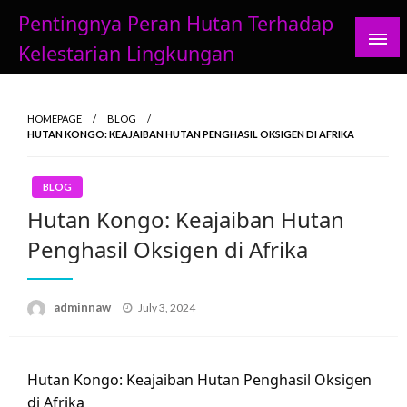
Skip
Pentingnya Peran Hutan Terhadap
to
Kelestarian Lingkungan
content
HOMEPAGE
BLOG
HUTAN KONGO: KEAJAIBAN HUTAN PENGHASIL OKSIGEN DI AFRIKA
BLOG
Hutan Kongo: Keajaiban Hutan
Penghasil Oksigen di Afrika
Posted
adminnaw
July 3, 2024
on
Hutan Kongo: Keajaiban Hutan Penghasil Oksigen
di Afrika