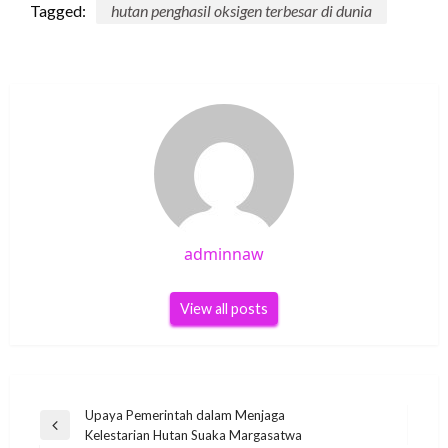
Tagged:
hutan penghasil oksigen terbesar di dunia
adminnaw
View all posts
Post
Upaya Pemerintah dalam Menjaga
Previous
Kelestarian Hutan Suaka Margasatwa
navigation