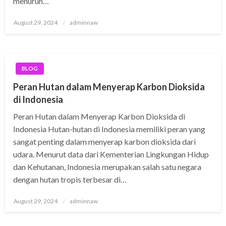
menurun…
Posted
August 29, 2024
adminnaw
on
BLOG
Peran Hutan dalam Menyerap Karbon Dioksida
di Indonesia
Peran Hutan dalam Menyerap Karbon Dioksida di
Indonesia Hutan-hutan di Indonesia memiliki peran yang
sangat penting dalam menyerap karbon dioksida dari
udara. Menurut data dari Kementerian Lingkungan Hidup
dan Kehutanan, Indonesia merupakan salah satu negara
dengan hutan tropis terbesar di…
Posted
August 29, 2024
adminnaw
on