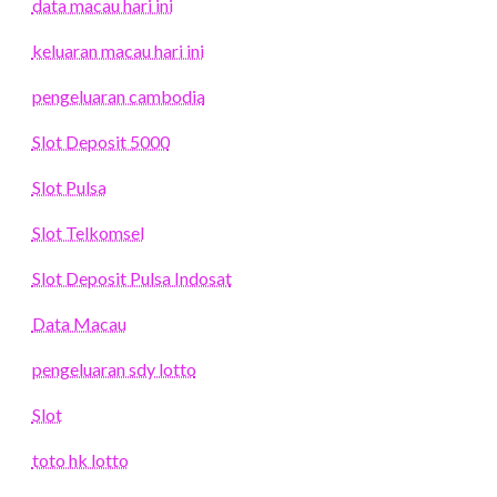
data macau hari ini
keluaran macau hari ini
pengeluaran cambodia
Slot Deposit 5000
Slot Pulsa
Slot Telkomsel
Slot Deposit Pulsa Indosat
Data Macau
pengeluaran sdy lotto
Slot
toto hk lotto