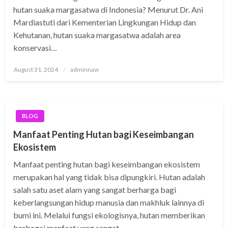
hutan suaka margasatwa di Indonesia? Menurut Dr. Ani
Mardiastuti dari Kementerian Lingkungan Hidup dan
Kehutanan, hutan suaka margasatwa adalah area
konservasi…
Posted
August 31, 2024
adminnaw
on
BLOG
Manfaat Penting Hutan bagi Keseimbangan
Ekosistem
Manfaat penting hutan bagi keseimbangan ekosistem
merupakan hal yang tidak bisa dipungkiri. Hutan adalah
salah satu aset alam yang sangat berharga bagi
keberlangsungan hidup manusia dan makhluk lainnya di
bumi ini. Melalui fungsi ekologisnya, hutan memberikan
berbagai manfaat yang sangat…