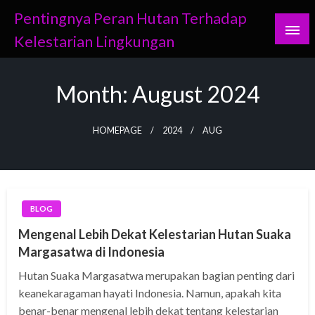
Skip
Pentingnya Peran Hutan Terhadap
to
Kelestarian Lingkungan
content
Month:
August 2024
HOMEPAGE
2024
AUG
BLOG
Mengenal Lebih Dekat Kelestarian Hutan Suaka
Margasatwa di Indonesia
Hutan Suaka Margasatwa merupakan bagian penting dari
keanekaragaman hayati Indonesia. Namun, apakah kita
benar-benar mengenal lebih dekat tentang kelestarian