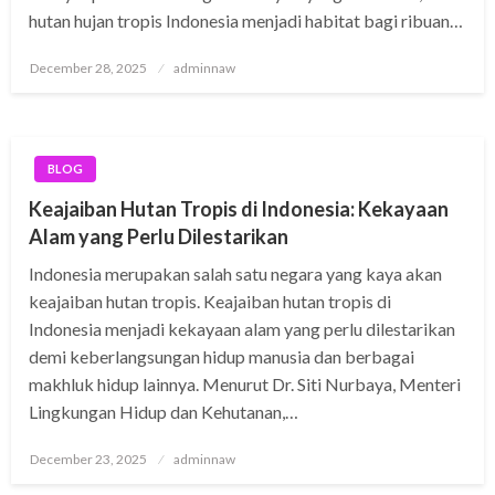
hutan hujan tropis Indonesia menjadi habitat bagi ribuan…
Posted
December 28, 2025
adminnaw
on
BLOG
Keajaiban Hutan Tropis di Indonesia: Kekayaan
Alam yang Perlu Dilestarikan
Indonesia merupakan salah satu negara yang kaya akan
keajaiban hutan tropis. Keajaiban hutan tropis di
Indonesia menjadi kekayaan alam yang perlu dilestarikan
demi keberlangsungan hidup manusia dan berbagai
makhluk hidup lainnya. Menurut Dr. Siti Nurbaya, Menteri
Lingkungan Hidup dan Kehutanan,…
Posted
December 23, 2025
adminnaw
on