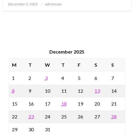
Posted
December 3, 2025
adminnaw
on
December 2025
M
T
W
T
F
S
S
1
2
3
4
5
6
7
8
9
10
11
12
13
14
15
16
17
18
19
20
21
22
23
24
25
26
27
28
29
30
31