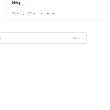
hidup,…
Posted
February 1, 2026
adminnaw
on
2
Next