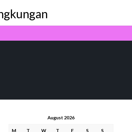
ingkungan
August 2026
M
T
W
T
F
S
S