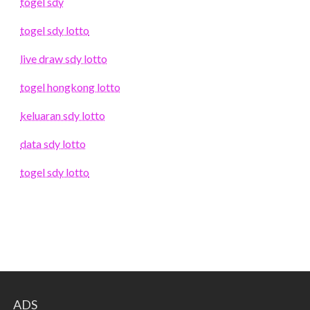
togel sdy
togel sdy lotto
live draw sdy lotto
togel hongkong lotto
keluaran sdy lotto
data sdy lotto
togel sdy lotto
ADS