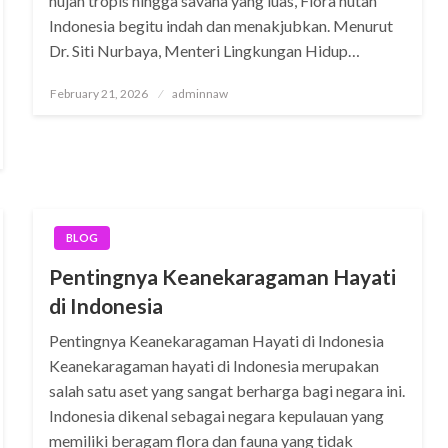
hujan tropis hingga savana yang luas, Flora hutan
Indonesia begitu indah dan menakjubkan. Menurut
Dr. Siti Nurbaya, Menteri Lingkungan Hidup…
Posted
February 21, 2026
adminnaw
on
BLOG
Pentingnya Keanekaragaman Hayati
di Indonesia
Pentingnya Keanekaragaman Hayati di Indonesia
Keanekaragaman hayati di Indonesia merupakan
salah satu aset yang sangat berharga bagi negara ini.
Indonesia dikenal sebagai negara kepulauan yang
memiliki beragam flora dan fauna yang tidak