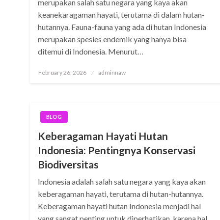
merupakan salah satu negara yang kaya akan
keanekaragaman hayati, terutama di dalam hutan-
hutannya. Fauna-fauna yang ada di hutan Indonesia
merupakan spesies endemik yang hanya bisa
ditemui di Indonesia. Menurut…
Posted
February 26, 2026
adminnaw
on
BLOG
Keberagaman Hayati Hutan
Indonesia: Pentingnya Konservasi
Biodiversitas
Indonesia adalah salah satu negara yang kaya akan
keberagaman hayati, terutama di hutan-hutannya.
Keberagaman hayati hutan Indonesia menjadi hal
yang sangat penting untuk diperhatikan, karena hal