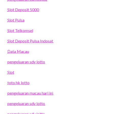
Slot Deposit 5000
Slot Pulsa
Slot Telkomsel
Slot Deposit Pulsa Indosat
Data Macau
pengeluaran sdy lotto
Slot
toto hk lotto
pengeluaran macau hari ini
pengeluaran sdy lotto
pengeluaran sdy lotto