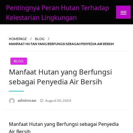
Skip
Pentingnya Peran Hutan Terhadap
to
Kelestarian Lingkungan
content
HOMEPAGE
BLOG
MANFAAT HUTAN YANG BERFUNGSI SEBAGAI PENYEDIA AIR BERSIH
BLOG
Manfaat Hutan yang Berfungsi
sebagai Penyedia Air Bersih
Posted
adminnaw
August 30, 2024
on
Manfaat Hutan yang Berfungsi sebagai Penyedia
Air Bersih