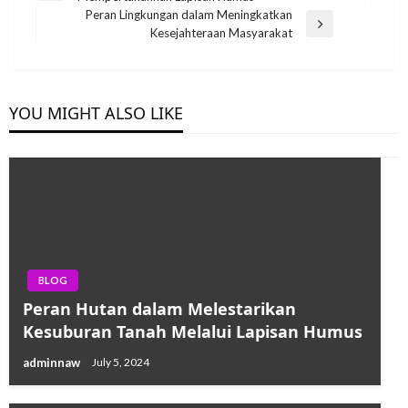
navigation
Post
Peran Lingkungan dalam Meningkatkan
Next
Kesejahteraan Masyarakat
Post
YOU MIGHT ALSO LIKE
BLOG
Peran Hutan dalam Melestarikan
Kesuburan Tanah Melalui Lapisan Humus
adminnaw
July 5, 2024