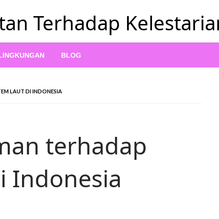
tan Terhadap Kelestari
 LINGKUNGAN
BLOG
EM LAUT DI INDONESIA
man terhadap
i Indonesia