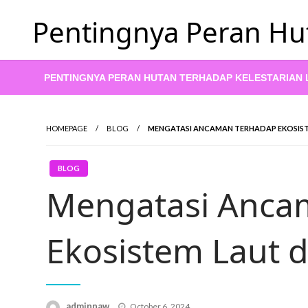
Skip
Pentingnya Peran Hu
to
content
PENTINGNYA PERAN HUTAN TERHADAP KELESTARIAN
HOMEPAGE
BLOG
MENGATASI ANCAMAN TERHADAP EKOSIST
BLOG
Mengatasi Anca
Ekosistem Laut d
Posted
adminnaw
October 6, 2024