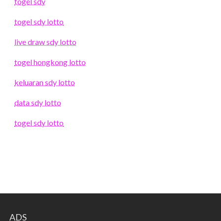
togel sdy
togel sdy lotto
live draw sdy lotto
togel hongkong lotto
keluaran sdy lotto
data sdy lotto
togel sdy lotto
ADS