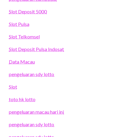
Slot Deposit 5000
Slot Pulsa
Slot Telkomsel
Slot Deposit Pulsa Indosat
Data Macau
pengeluaran sdy lotto
Slot
toto hk lotto
pengeluaran macau hari ini
pengeluaran sdy lotto
pengeluaran sdy lotto