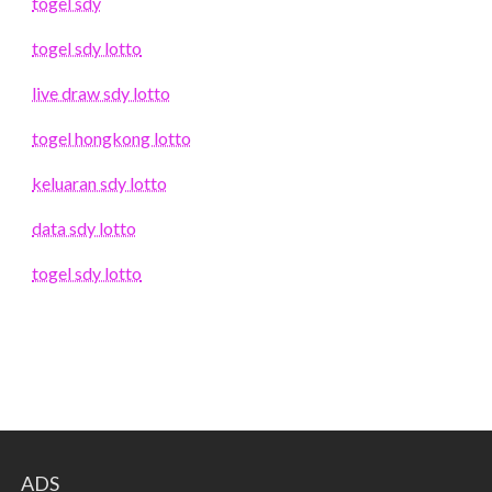
togel sdy
togel sdy lotto
live draw sdy lotto
togel hongkong lotto
keluaran sdy lotto
data sdy lotto
togel sdy lotto
ADS