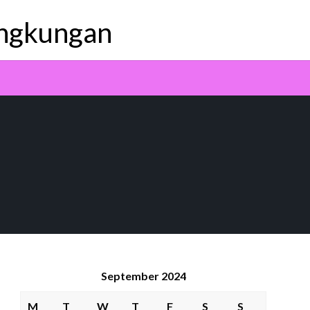
ingkungan
September 2024
M
T
W
T
F
S
S