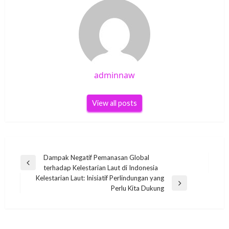
adminnaw
View all posts
Post
Dampak Negatif Pemanasan Global
Previous
terhadap Kelestarian Laut di Indonesia
navigation
Post
Kelestarian Laut: Inisiatif Perlindungan yang
Next
Perlu Kita Dukung
Post