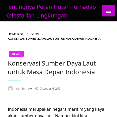
Skip
Pentingnya Peran Hutan Terhadap
to
Kelestarian Lingkungan
content
HOMEPAGE
BLOG
KONSERVASI SUMBER DAYA LAUT UNTUK MASA DEPAN INDONESIA
BLOG
Konservasi Sumber Daya Laut
untuk Masa Depan Indonesia
Posted
adminnaw
October 4, 2024
on
Indonesia merupakan negara maritim yang kaya
akan sumber daya laut. Namun, kini kita