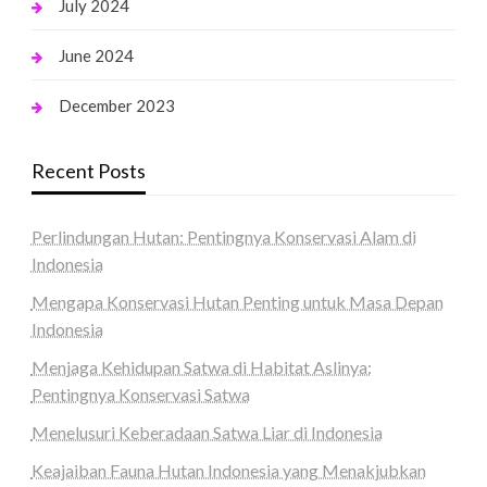
July 2024
June 2024
December 2023
Recent Posts
Perlindungan Hutan: Pentingnya Konservasi Alam di
Indonesia
Mengapa Konservasi Hutan Penting untuk Masa Depan
Indonesia
Menjaga Kehidupan Satwa di Habitat Aslinya:
Pentingnya Konservasi Satwa
Menelusuri Keberadaan Satwa Liar di Indonesia
Keajaiban Fauna Hutan Indonesia yang Menakjubkan