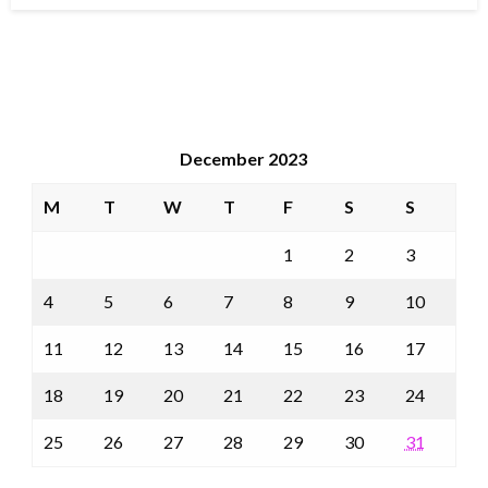
December 2023
M
T
W
T
F
S
S
1
2
3
4
5
6
7
8
9
10
11
12
13
14
15
16
17
18
19
20
21
22
23
24
25
26
27
28
29
30
31