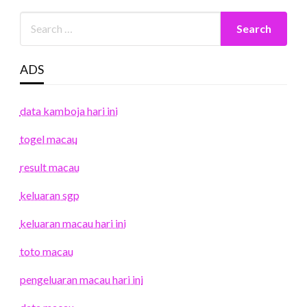
ADS
data kamboja hari ini
togel macau
result macau
keluaran sgp
keluaran macau hari ini
toto macau
pengeluaran macau hari ini