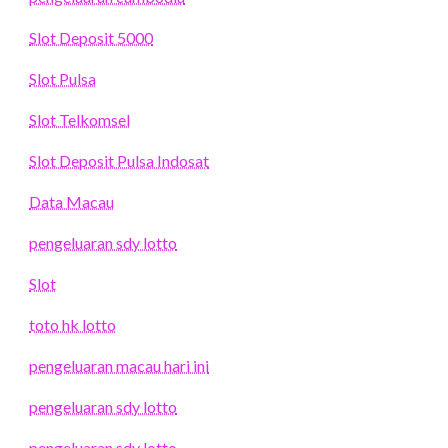
Slot Deposit 5000
Slot Pulsa
Slot Telkomsel
Slot Deposit Pulsa Indosat
Data Macau
pengeluaran sdy lotto
Slot
toto hk lotto
pengeluaran macau hari ini
pengeluaran sdy lotto
pengeluaran sdy lotto