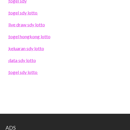
togel sdy
togel sdy lotto
live draw sdy lotto
togel hongkong lotto
keluaran sdy lotto
data sdy lotto
togel sdy lotto
ADS