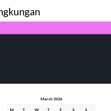
ingkungan
March 2026
M
T
W
T
F
S
S