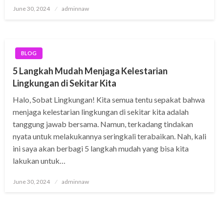
Posted
June 30, 2024
adminnaw
on
BLOG
5 Langkah Mudah Menjaga Kelestarian
Lingkungan di Sekitar Kita
Halo, Sobat Lingkungan! Kita semua tentu sepakat bahwa
menjaga kelestarian lingkungan di sekitar kita adalah
tanggung jawab bersama. Namun, terkadang tindakan
nyata untuk melakukannya seringkali terabaikan. Nah, kali
ini saya akan berbagi 5 langkah mudah yang bisa kita
lakukan untuk…
Posted
June 30, 2024
adminnaw
on