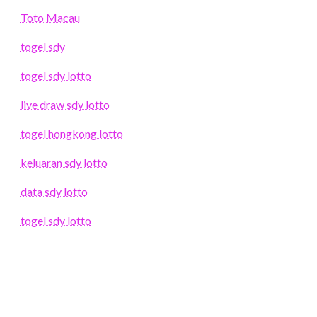
Toto Macau
togel sdy
togel sdy lotto
live draw sdy lotto
togel hongkong lotto
keluaran sdy lotto
data sdy lotto
togel sdy lotto