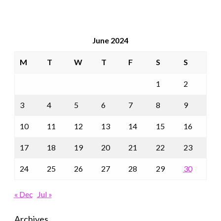
June 2024
M
T
W
T
F
S
S
1
2
3
4
5
6
7
8
9
10
11
12
13
14
15
16
17
18
19
20
21
22
23
24
25
26
27
28
29
30
« Dec
Jul »
Archives