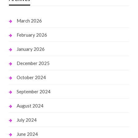
March 2026
February 2026
January 2026
December 2025
October 2024
September 2024
August 2024
July 2024
June 2024