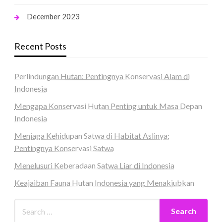
December 2023
Recent Posts
Perlindungan Hutan: Pentingnya Konservasi Alam di
Indonesia
Mengapa Konservasi Hutan Penting untuk Masa Depan
Indonesia
Menjaga Kehidupan Satwa di Habitat Aslinya:
Pentingnya Konservasi Satwa
Menelusuri Keberadaan Satwa Liar di Indonesia
Keajaiban Fauna Hutan Indonesia yang Menakjubkan