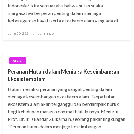
Indonesia? Kita semua tahu bahwa hutan suaka
margasatwa berperan penting dalam menjaga
keberagaman hayati serta ekosistem alam yang ada di…
Posted
June 30, 2024
adminnaw
on
BLOG
Peranan Hutan dalam Menjaga Keseimbangan
Ekosistem alam
Hutan memiliki peranan yang sangat penting dalam
menjaga keseimbangan ekosistem alam. Tanpa hutan,
ekosistem alam akan terganggu dan berdampak buruk
bagi kehidupan manusia dan makhluk lainnya. Menurut
Prof. Dr. Ir. Iskandar Zulkarnain, seorang pakar lingkungan,
“Peranan hutan dalam menjaga keseimbangan…