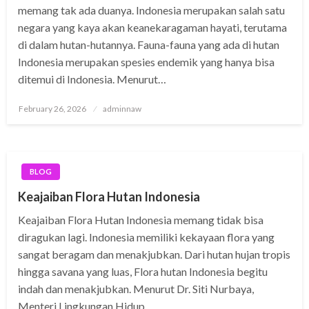
memang tak ada duanya. Indonesia merupakan salah satu
negara yang kaya akan keanekaragaman hayati, terutama
di dalam hutan-hutannya. Fauna-fauna yang ada di hutan
Indonesia merupakan spesies endemik yang hanya bisa
ditemui di Indonesia. Menurut…
Posted
February 26, 2026
adminnaw
on
BLOG
Keajaiban Flora Hutan Indonesia
Keajaiban Flora Hutan Indonesia memang tidak bisa
diragukan lagi. Indonesia memiliki kekayaan flora yang
sangat beragam dan menakjubkan. Dari hutan hujan tropis
hingga savana yang luas, Flora hutan Indonesia begitu
indah dan menakjubkan. Menurut Dr. Siti Nurbaya,
Menteri Lingkungan Hidup…