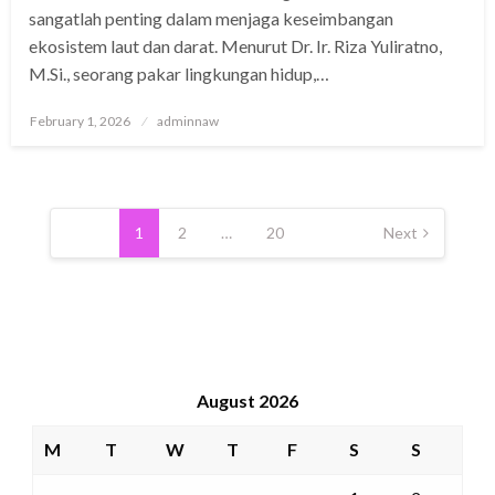
sangatlah penting dalam menjaga keseimbangan
ekosistem laut dan darat. Menurut Dr. Ir. Riza Yuliratno,
M.Si., seorang pakar lingkungan hidup,…
Posted
February 1, 2026
adminnaw
on
Posts
pagination
1
2
…
20
Next
August 2026
M
T
W
T
F
S
S