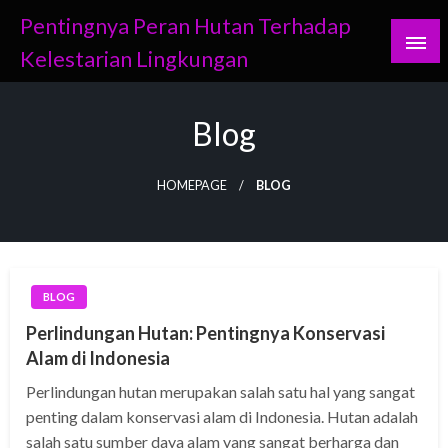
Skip
Pentingnya Peran Hutan Terhadap
to
Kelestarian Lingkungan
content
Blog
HOMEPAGE
BLOG
BLOG
Perlindungan Hutan: Pentingnya Konservasi
Alam di Indonesia
Perlindungan hutan merupakan salah satu hal yang sangat
penting dalam konservasi alam di Indonesia. Hutan adalah
salah satu sumber daya alam yang sangat berharga dan