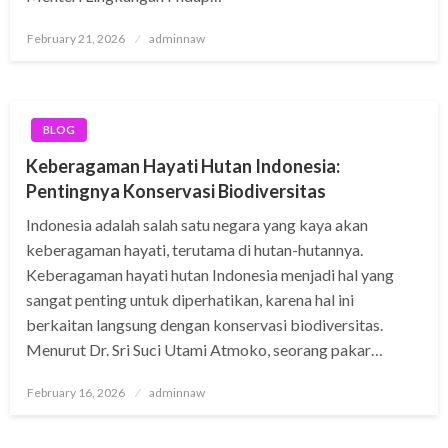
Posted
February 21, 2026
adminnaw
on
BLOG
Keberagaman Hayati Hutan Indonesia:
Pentingnya Konservasi Biodiversitas
Indonesia adalah salah satu negara yang kaya akan
keberagaman hayati, terutama di hutan-hutannya.
Keberagaman hayati hutan Indonesia menjadi hal yang
sangat penting untuk diperhatikan, karena hal ini
berkaitan langsung dengan konservasi biodiversitas.
Menurut Dr. Sri Suci Utami Atmoko, seorang pakar…
Posted
February 16, 2026
adminnaw
on