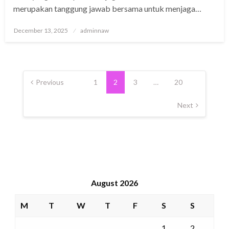
merupakan tanggung jawab bersama untuk menjaga…
Posted
December 13, 2025
adminnaw
on
Posts
pagination
Previous
1
2
3
…
20
Next
August 2026
M
T
W
T
F
S
S
1
2