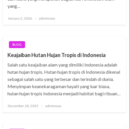
yang…
Posted
January 2, 2026
adminnaw
on
BLOG
Keajaiban Hutan Hujan Tropis di Indonesia
Salah satu keajaiban alam yang dimiliki Indonesia adalah
hutan hujan tropis. Hutan hujan tropis di Indonesia dikenal
sebagai salah satu yang terbesar dan terindah di dunia.
Menyimpan keanekaragaman hayati yang luar biasa,
hutan hujan tropis Indonesia menjadi habitat bagi ribuan…
Posted
December 28, 2025
adminnaw
on