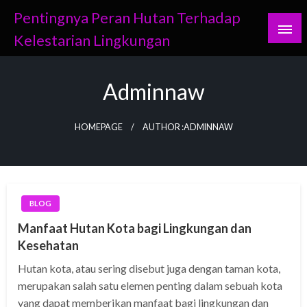
Skip
Pentingnya Peran Hutan Terhadap
to
Kelestarian Lingkungan
content
Adminnaw
HOMEPAGE
AUTHOR :ADMINNAW
BLOG
Manfaat Hutan Kota bagi Lingkungan dan
Kesehatan
Hutan kota, atau sering disebut juga dengan taman kota,
merupakan salah satu elemen penting dalam sebuah kota
yang dapat memberikan manfaat bagi lingkungan dan