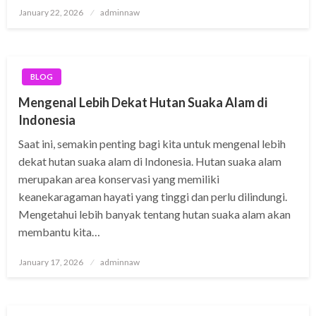
Posted
January 22, 2026
adminnaw
on
BLOG
Mengenal Lebih Dekat Hutan Suaka Alam di
Indonesia
Saat ini, semakin penting bagi kita untuk mengenal lebih
dekat hutan suaka alam di Indonesia. Hutan suaka alam
merupakan area konservasi yang memiliki
keanekaragaman hayati yang tinggi dan perlu dilindungi.
Mengetahui lebih banyak tentang hutan suaka alam akan
membantu kita…
Posted
January 17, 2026
adminnaw
on