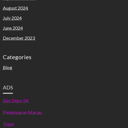
August 2024
July 2024
June 2024
December 2023
Categories
Blog
ADS
Slot Depo 5K
Pengeluaran Macau
Togel