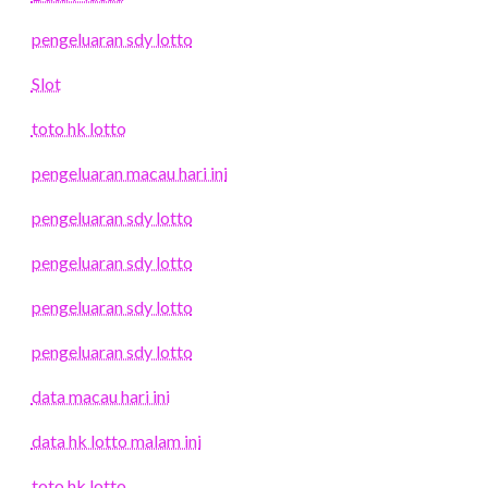
pengeluaran sdy lotto
Slot
toto hk lotto
pengeluaran macau hari ini
pengeluaran sdy lotto
pengeluaran sdy lotto
pengeluaran sdy lotto
pengeluaran sdy lotto
data macau hari ini
data hk lotto malam ini
toto hk lotto