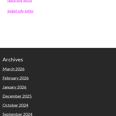
data sdy lotto
togel sdy lotto
Archives
March 2026
February 2026
January 2026
December 2025
October 2024
September 2024