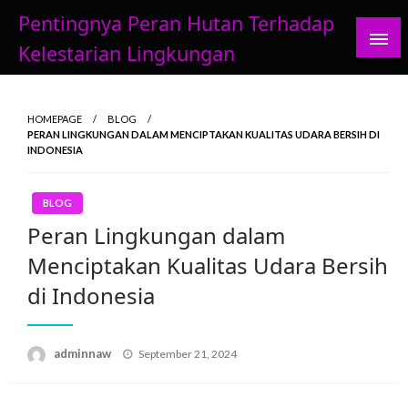
Skip
Pentingnya Peran Hutan Terhadap
to
Kelestarian Lingkungan
content
HOMEPAGE
BLOG
PERAN LINGKUNGAN DALAM MENCIPTAKAN KUALITAS UDARA BERSIH DI
INDONESIA
BLOG
Peran Lingkungan dalam
Menciptakan Kualitas Udara Bersih
di Indonesia
Posted
adminnaw
September 21, 2024
on