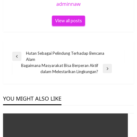
adminnaw
View all posts
Post
Hutan Sebagai Pelindung Terhadap Bencana
Previous
Alam
navigation
Post
Bagaimana Masyarakat Bisa Berperan Aktif
Next
dalam Melestarikan Lingkungan?
Post
YOU MIGHT ALSO LIKE