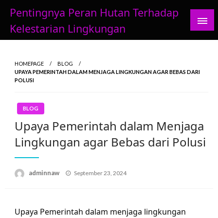
Skip
Pentingnya Peran Hutan Terhadap
to
Kelestarian Lingkungan
content
HOMEPAGE
BLOG
UPAYA PEMERINTAH DALAM MENJAGA LINGKUNGAN AGAR BEBAS DARI
POLUSI
BLOG
Upaya Pemerintah dalam Menjaga
Lingkungan agar Bebas dari Polusi
Posted
adminnaw
September 23, 2024
on
Upaya Pemerintah dalam menjaga lingkungan