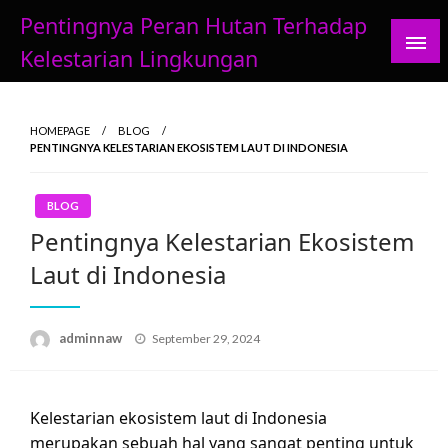
Skip
Pentingnya Peran Hutan Terhadap
to
Kelestarian Lingkungan
content
HOMEPAGE
BLOG
PENTINGNYA KELESTARIAN EKOSISTEM LAUT DI INDONESIA
BLOG
Pentingnya Kelestarian Ekosistem
Laut di Indonesia
Posted
adminnaw
September 29, 2024
on
Kelestarian ekosistem laut di Indonesia
merupakan sebuah hal yang sangat penting untuk