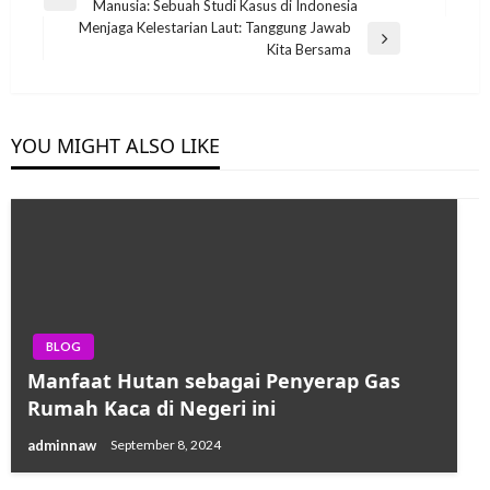
Previous
Manusia: Sebuah Studi Kasus di Indonesia
navigation
Post
Menjaga Kelestarian Laut: Tanggung Jawab
Next
Kita Bersama
Post
YOU MIGHT ALSO LIKE
BLOG
Manfaat Hutan sebagai Penyerap Gas
Rumah Kaca di Negeri ini
adminnaw
September 8, 2024