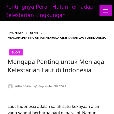
Skip
Pentingnya Peran Hutan Terhadap
to
Kelestarian Lingkungan
content
HOMEPAGE
BLOG
MENGAPA PENTING UNTUK MENJAGA KELESTARIAN LAUT DI INDONESIA
BLOG
Mengapa Penting untuk Menjaga
Kelestarian Laut di Indonesia
Posted
adminnaw
September 30, 2024
on
Laut Indonesia adalah salah satu kekayaan alam
yang sangat berharga bagi negara ini. Namun,