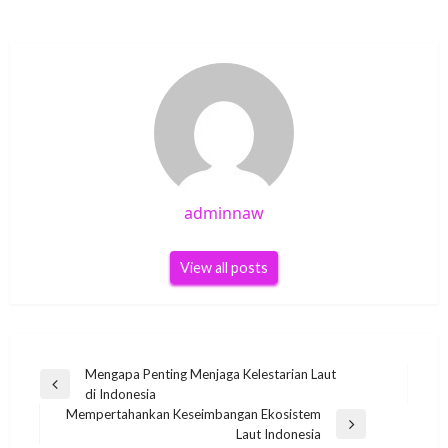
adminnaw
View all posts
Post
Mengapa Penting Menjaga Kelestarian Laut
Previous
di Indonesia
navigation
Post
Mempertahankan Keseimbangan Ekosistem
Next
Laut Indonesia