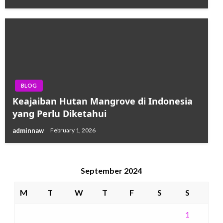
BLOG
Keajaiban Hutan Mangrove di Indonesia
yang Perlu Diketahui
adminnaw
February 1, 2026
September 2024
M
T
W
T
F
S
S
1