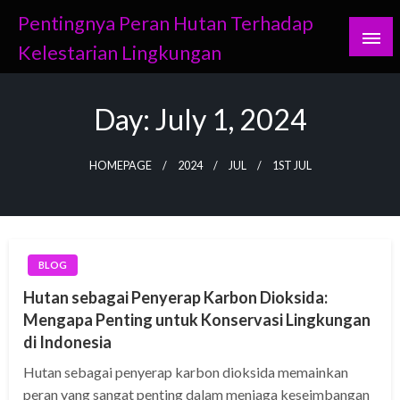
Skip
Pentingnya Peran Hutan Terhadap
to
Kelestarian Lingkungan
content
Day:
July 1, 2024
HOMEPAGE
2024
JUL
1ST JUL
BLOG
Hutan sebagai Penyerap Karbon Dioksida:
Mengapa Penting untuk Konservasi Lingkungan
di Indonesia
Hutan sebagai penyerap karbon dioksida memainkan
peran yang sangat penting dalam menjaga keseimbangan