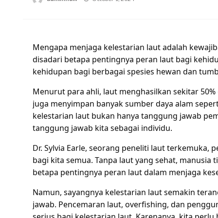
on
Mengapa menjaga kelestarian laut adalah kewajiban
disadari betapa pentingnya peran laut bagi kehid
kehidupan bagi berbagai spesies hewan dan tum
Menurut para ahli, laut menghasilkan sekitar 50% ok
juga menyimpan banyak sumber daya alam seperti 
kelestarian laut bukan hanya tanggung jawab peme
tanggung jawab kita sebagai individu.
Dr. Sylvia Earle, seorang peneliti laut terkemuk
bagi kita semua. Tanpa laut yang sehat, manusia t
betapa pentingnya peran laut dalam menjaga kes
Namun, sayangnya kelestarian laut semakin tera
jawab. Pencemaran laut, overfishing, dan pengg
serius bagi kelestarian laut. Karenanya, kita perlu