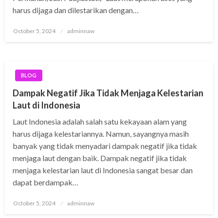
harus dijaga dan dilestarikan dengan…
Posted
October 5, 2024
adminnaw
on
BLOG
Dampak Negatif Jika Tidak Menjaga Kelestarian
Laut di Indonesia
Laut Indonesia adalah salah satu kekayaan alam yang
harus dijaga kelestariannya. Namun, sayangnya masih
banyak yang tidak menyadari dampak negatif jika tidak
menjaga laut dengan baik. Dampak negatif jika tidak
menjaga kelestarian laut di Indonesia sangat besar dan
dapat berdampak…
Posted
October 5, 2024
adminnaw
on