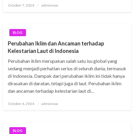
Posted
October 7, 2024
adminnaw
on
BLOG
Perubahan Iklim dan Ancaman terhadap
Kelestarian Laut di Indonesia
Perubahan iklim merupakan salah satu isu global yang
sedang menjadi perhatian serius di seluruh dunia, termasuk
di Indonesia. Dampak dari perubahan iklim ini tidak hanya
dirasakan di daratan, tetapi juga di laut. Perubahan iklim
dan ancaman terhadap kelestarian laut di…
Posted
October 6, 2024
adminnaw
on
BLOG