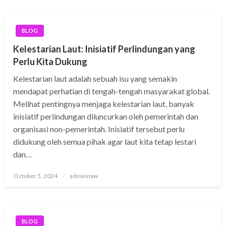
BLOG
Kelestarian Laut: Inisiatif Perlindungan yang
Perlu Kita Dukung
Kelestarian laut adalah sebuah isu yang semakin
mendapat perhatian di tengah-tengah masyarakat global.
Melihat pentingnya menjaga kelestarian laut, banyak
inisiatif perlindungan diluncurkan oleh pemerintah dan
organisasi non-pemerintah. Inisiatif tersebut perlu
didukung oleh semua pihak agar laut kita tetap lestari
dan…
Posted
October 5, 2024
adminnaw
on
BLOG