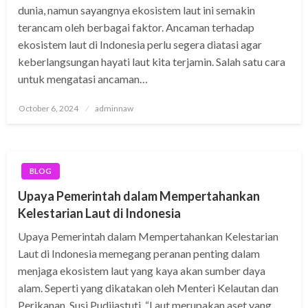
dunia, namun sayangnya ekosistem laut ini semakin
terancam oleh berbagai faktor. Ancaman terhadap
ekosistem laut di Indonesia perlu segera diatasi agar
keberlangsungan hayati laut kita terjamin. Salah satu cara
untuk mengatasi ancaman…
Posted
October 6, 2024
adminnaw
on
BLOG
Upaya Pemerintah dalam Mempertahankan
Kelestarian Laut di Indonesia
Upaya Pemerintah dalam Mempertahankan Kelestarian
Laut di Indonesia memegang peranan penting dalam
menjaga ekosistem laut yang kaya akan sumber daya
alam. Seperti yang dikatakan oleh Menteri Kelautan dan
Perikanan, Susi Pudjiastuti, “Laut merupakan aset yang