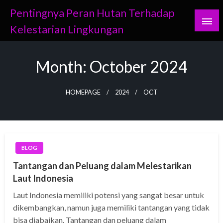
Skip
Pentingnya Peran Hutan Terhadap
to
Kelestarian Lingkungan
content
Month:
October 2024
HOMEPAGE
2024
OCT
BLOG
Tantangan dan Peluang dalam Melestarikan
Laut Indonesia
Laut Indonesia memiliki potensi yang sangat besar untuk
dikembangkan, namun juga memiliki tantangan yang tidak
bisa diabaikan. Tantangan dan peluang dalam