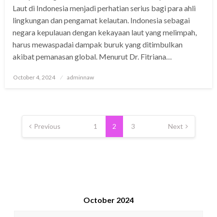
Laut di Indonesia menjadi perhatian serius bagi para ahli
lingkungan dan pengamat kelautan. Indonesia sebagai
negara kepulauan dengan kekayaan laut yang melimpah,
harus mewaspadai dampak buruk yang ditimbulkan
akibat pemanasan global. Menurut Dr. Fitriana…
Posted
October 4, 2024
adminnaw
on
Posts
pagination
Previous
1
2
3
Next
October 2024