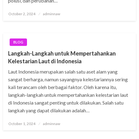
polusi, dan perubahan…
Posted
October 2, 2024
adminnaw
on
BLOG
Langkah-Langkah untuk Mempertahankan
Kelestarian Laut di Indonesia
Laut Indonesia merupakan salah satu aset alam yang
sangat berharga, namun sayangnya kelestariannya sering
kali terancam oleh berbagai faktor. Oleh karena itu,
langkah-langkah untuk mempertahankan kelestarian laut
di Indonesia sangat penting untuk dilakukan. Salah satu
langkah yang dapat dilakukan adalah…
Posted
October 1, 2024
adminnaw
on