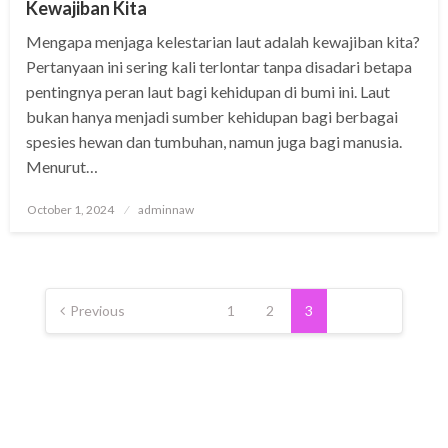
Kewajiban Kita
Mengapa menjaga kelestarian laut adalah kewajiban kita?
Pertanyaan ini sering kali terlontar tanpa disadari betapa
pentingnya peran laut bagi kehidupan di bumi ini. Laut
bukan hanya menjadi sumber kehidupan bagi berbagai
spesies hewan dan tumbuhan, namun juga bagi manusia.
Menurut…
Posted
October 1, 2024
adminnaw
on
Posts
pagination
Previous
1
2
3