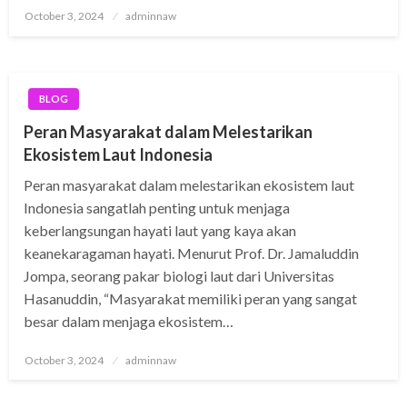
Posted
October 3, 2024
adminnaw
on
BLOG
Peran Masyarakat dalam Melestarikan
Ekosistem Laut Indonesia
Peran masyarakat dalam melestarikan ekosistem laut
Indonesia sangatlah penting untuk menjaga
keberlangsungan hayati laut yang kaya akan
keanekaragaman hayati. Menurut Prof. Dr. Jamaluddin
Jompa, seorang pakar biologi laut dari Universitas
Hasanuddin, “Masyarakat memiliki peran yang sangat
besar dalam menjaga ekosistem…
Posted
October 3, 2024
adminnaw
on