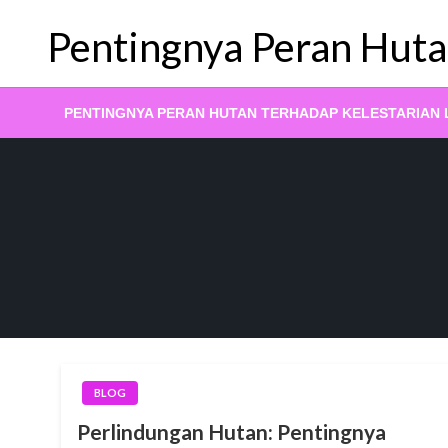
Skip
Pentingnya Peran Huta
to
content
PENTINGNYA PERAN HUTAN TERHADAP KELESTARIAN
BLOG
Perlindungan Hutan: Pentingnya