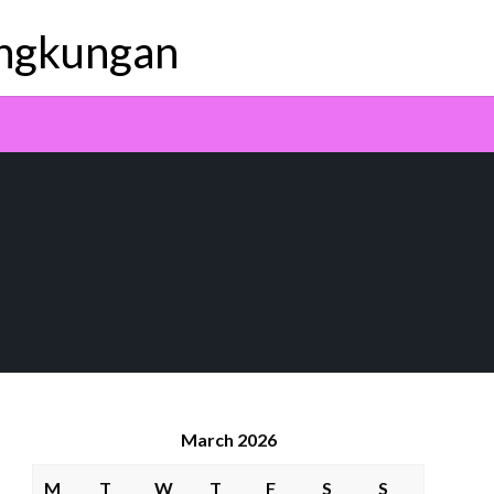
ingkungan
March 2026
M
T
W
T
F
S
S