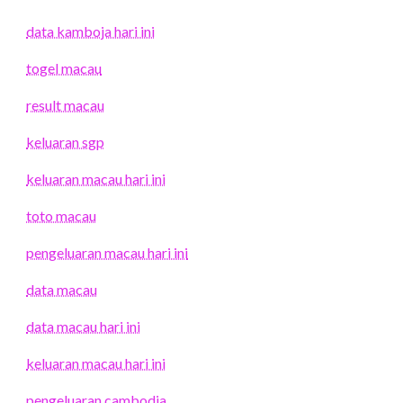
data kamboja hari ini
togel macau
result macau
keluaran sgp
keluaran macau hari ini
toto macau
pengeluaran macau hari ini
data macau
data macau hari ini
keluaran macau hari ini
pengeluaran cambodia