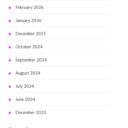
February 2026
January 2026
December 2025
October 2024
September 2024
August 2024
July 2024
June 2024
December 2023