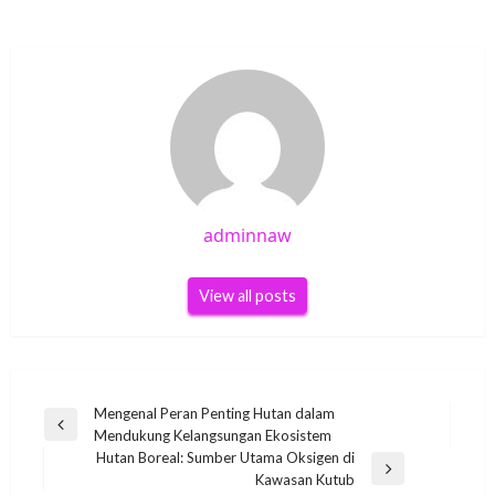
adminnaw
View all posts
Post
Mengenal Peran Penting Hutan dalam
Previous
Mendukung Kelangsungan Ekosistem
navigation
Post
Hutan Boreal: Sumber Utama Oksigen di
Next
Kawasan Kutub