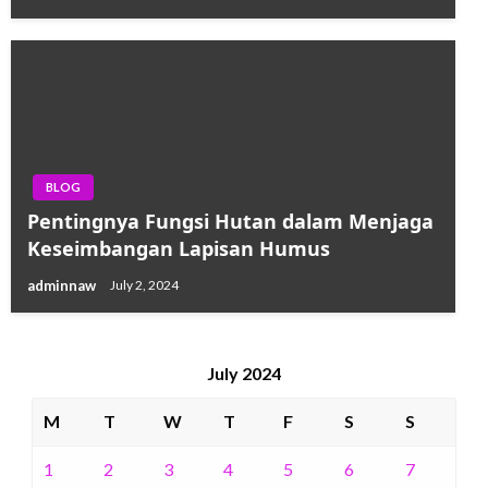
BLOG
Pentingnya Fungsi Hutan dalam Menjaga
Keseimbangan Lapisan Humus
adminnaw
July 2, 2024
July 2024
M
T
W
T
F
S
S
1
2
3
4
5
6
7