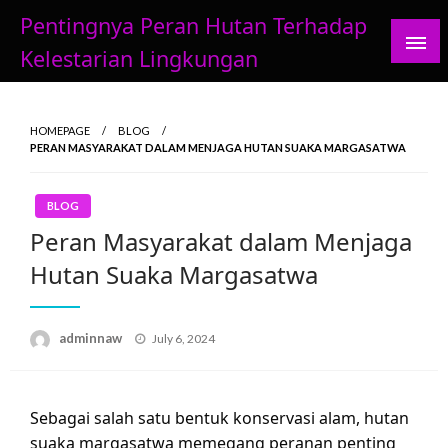
Skip
Pentingnya Peran Hutan Terhadap
to
Kelestarian Lingkungan
content
HOMEPAGE
BLOG
PERAN MASYARAKAT DALAM MENJAGA HUTAN SUAKA MARGASATWA
BLOG
Peran Masyarakat dalam Menjaga
Hutan Suaka Margasatwa
Posted
adminnaw
July 6, 2024
on
Sebagai salah satu bentuk konservasi alam, hutan
suaka margasatwa memegang peranan penting