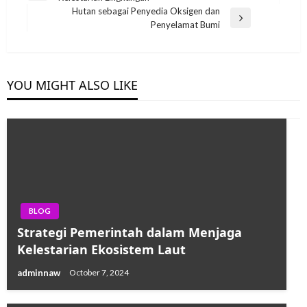
navigation
Post
Hutan sebagai Penyedia Oksigen dan
Next
Penyelamat Bumi
Post
YOU MIGHT ALSO LIKE
BLOG
Strategi Pemerintah dalam Menjaga
Kelestarian Ekosistem Laut
adminnaw
October 7, 2024