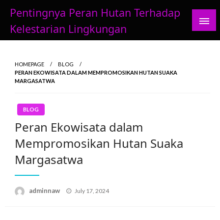
Skip
Pentingnya Peran Hutan Terhadap
to
Kelestarian Lingkungan
content
HOMEPAGE
BLOG
PERAN EKOWISATA DALAM MEMPROMOSIKAN HUTAN SUAKA
MARGASATWA
BLOG
Peran Ekowisata dalam
Mempromosikan Hutan Suaka
Margasatwa
Posted
adminnaw
July 17, 2024
on