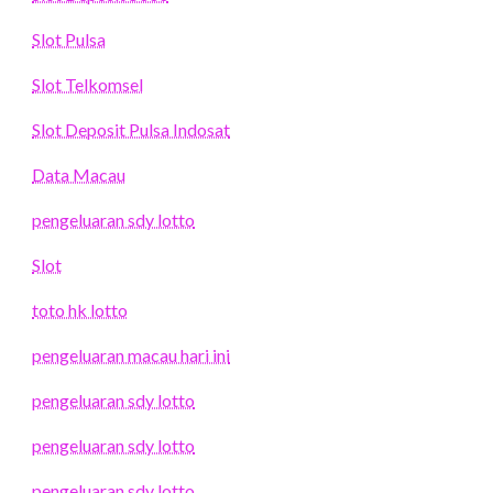
Slot Pulsa
Slot Telkomsel
Slot Deposit Pulsa Indosat
Data Macau
pengeluaran sdy lotto
Slot
toto hk lotto
pengeluaran macau hari ini
pengeluaran sdy lotto
pengeluaran sdy lotto
pengeluaran sdy lotto