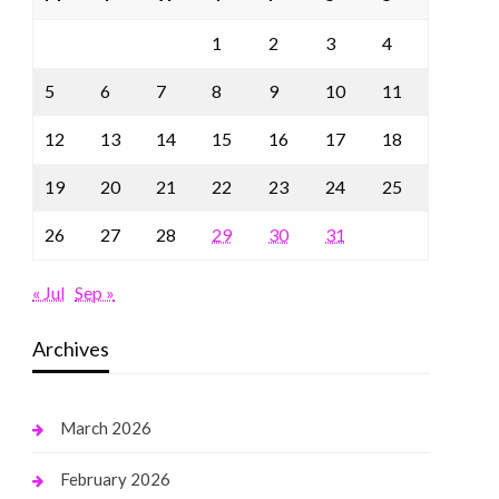
1
2
3
4
5
6
7
8
9
10
11
12
13
14
15
16
17
18
19
20
21
22
23
24
25
26
27
28
29
30
31
« Jul
Sep »
Archives
March 2026
February 2026