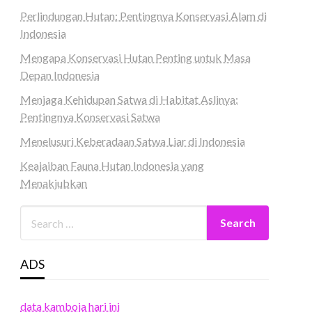
Perlindungan Hutan: Pentingnya Konservasi Alam di
Indonesia
Mengapa Konservasi Hutan Penting untuk Masa
Depan Indonesia
Menjaga Kehidupan Satwa di Habitat Aslinya:
Pentingnya Konservasi Satwa
Menelusuri Keberadaan Satwa Liar di Indonesia
Keajaiban Fauna Hutan Indonesia yang
Menakjubkan
ADS
data kamboja hari ini