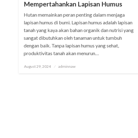
Mempertahankan Lapisan Humus
Hutan memainkan peran penting dalam menjaga
lapisan humus di bumi. Lapisan humus adalah lapisan
tanah yang kaya akan bahan organik dan nutrisi yang
sangat dibutuhkan oleh tanaman untuk tumbuh
dengan baik. Tanpa lapisan humus yang sehat,
produktivitas tanah akan menurun…
Posted
August 29, 2024
adminnaw
on