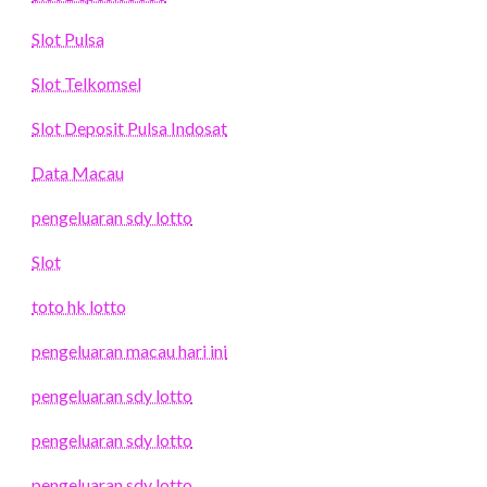
Slot Pulsa
Slot Telkomsel
Slot Deposit Pulsa Indosat
Data Macau
pengeluaran sdy lotto
Slot
toto hk lotto
pengeluaran macau hari ini
pengeluaran sdy lotto
pengeluaran sdy lotto
pengeluaran sdy lotto