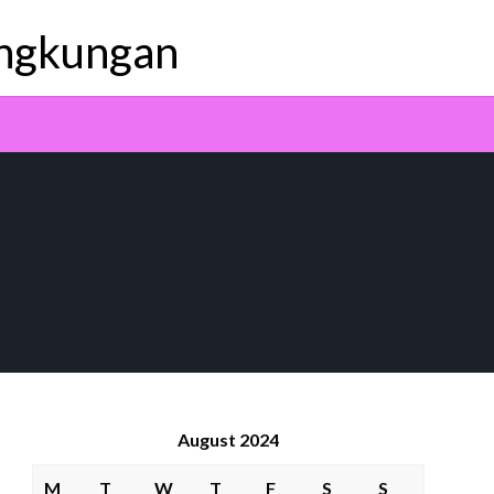
ingkungan
August 2024
M
T
W
T
F
S
S