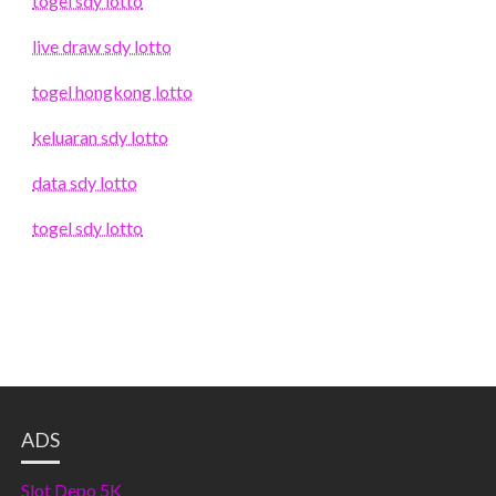
togel sdy lotto
live draw sdy lotto
togel hongkong lotto
keluaran sdy lotto
data sdy lotto
togel sdy lotto
ADS
Slot Depo 5K