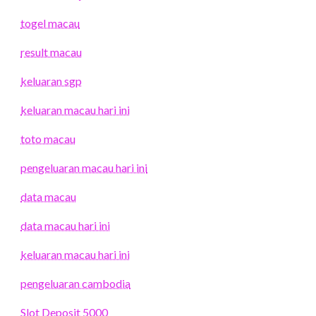
togel macau
result macau
keluaran sgp
keluaran macau hari ini
toto macau
pengeluaran macau hari ini
data macau
data macau hari ini
keluaran macau hari ini
pengeluaran cambodia
Slot Deposit 5000