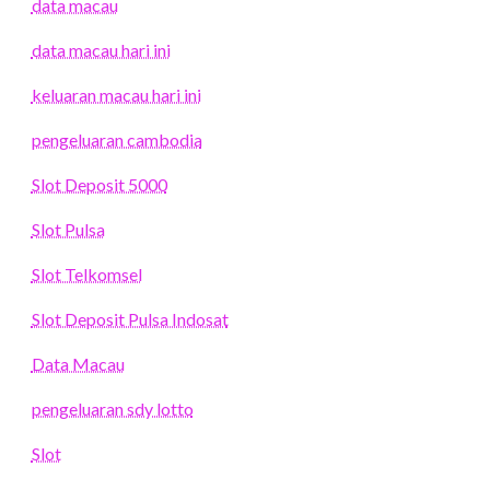
data macau
data macau hari ini
keluaran macau hari ini
pengeluaran cambodia
Slot Deposit 5000
Slot Pulsa
Slot Telkomsel
Slot Deposit Pulsa Indosat
Data Macau
pengeluaran sdy lotto
Slot