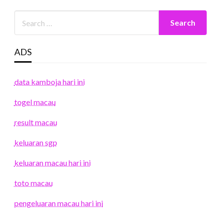
ADS
data kamboja hari ini
togel macau
result macau
keluaran sgp
keluaran macau hari ini
toto macau
pengeluaran macau hari ini