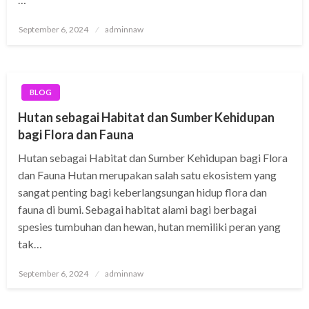
Posted
September 6, 2024
adminnaw
on
BLOG
Hutan sebagai Habitat dan Sumber Kehidupan
bagi Flora dan Fauna
Hutan sebagai Habitat dan Sumber Kehidupan bagi Flora
dan Fauna Hutan merupakan salah satu ekosistem yang
sangat penting bagi keberlangsungan hidup flora dan
fauna di bumi. Sebagai habitat alami bagi berbagai
spesies tumbuhan dan hewan, hutan memiliki peran yang
tak…
Posted
September 6, 2024
adminnaw
on