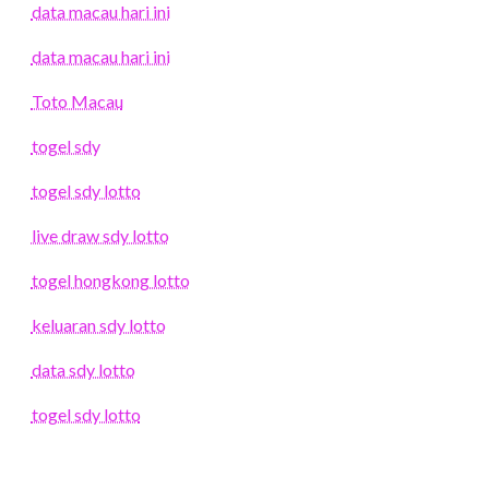
data macau hari ini
data macau hari ini
Toto Macau
togel sdy
togel sdy lotto
live draw sdy lotto
togel hongkong lotto
keluaran sdy lotto
data sdy lotto
togel sdy lotto