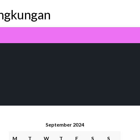
ingkungan
September 2024
M
T
W
T
F
S
S