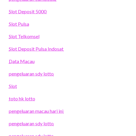
Slot Deposit 5000
Slot Pulsa
Slot Telkomsel
Slot Deposit Pulsa Indosat
Data Macau
pengeluaran sdy lotto
Slot
toto hk lotto
pengeluaran macau hari ini
pengeluaran sdy lotto
pengeluaran sdy lotto