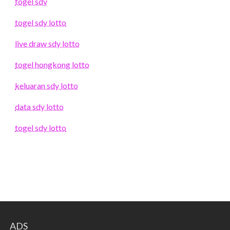
togel sdy
togel sdy lotto
live draw sdy lotto
togel hongkong lotto
keluaran sdy lotto
data sdy lotto
togel sdy lotto
ADS