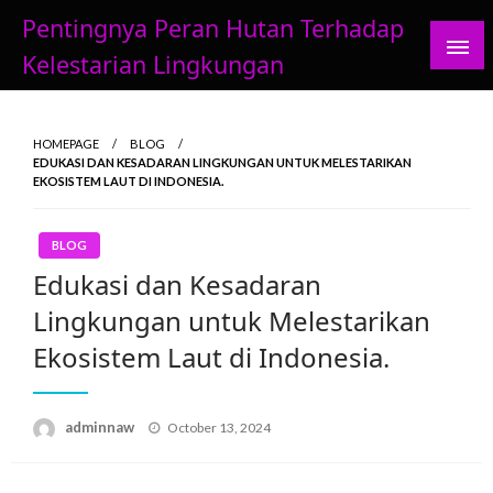
Skip
Pentingnya Peran Hutan Terhadap
to
Kelestarian Lingkungan
content
HOMEPAGE
BLOG
EDUKASI DAN KESADARAN LINGKUNGAN UNTUK MELESTARIKAN
EKOSISTEM LAUT DI INDONESIA.
BLOG
Edukasi dan Kesadaran
Lingkungan untuk Melestarikan
Ekosistem Laut di Indonesia.
Posted
adminnaw
October 13, 2024
on