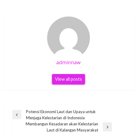
adminnaw
View all posts
Post
Potensi Ekonomi Laut dan Upaya untuk
Previous
Menjaga Kelestarian di Indonesia
navigation
Post
Membangun Kesadaran akan Kelestarian
Next
Laut di Kalangan Masyarakat
Post