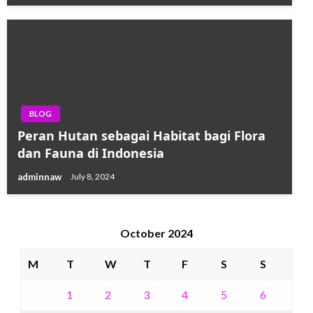
BLOG
Peran Hutan sebagai Habitat bagi Flora
dan Fauna di Indonesia
adminnaw
July 8, 2024
October 2024
M
T
W
T
F
S
S
1
2
3
4
5
6