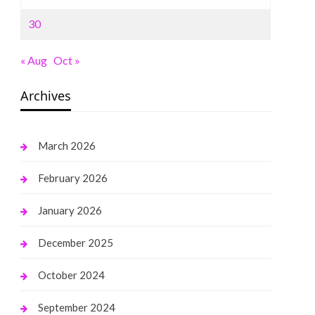
30
« Aug
Oct »
Archives
March 2026
February 2026
January 2026
December 2025
October 2024
September 2024