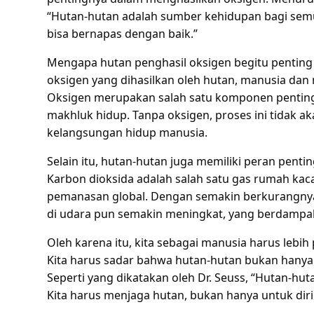
“Hutan-hutan adalah sumber kehidupan bagi semua
bisa bernapas dengan baik.”
Mengapa hutan penghasil oksigen begitu penting
oksigen yang dihasilkan oleh hutan, manusia dan 
Oksigen merupakan salah satu komponen penting 
makhluk hidup. Tanpa oksigen, proses ini tidak 
kelangsungan hidup manusia.
Selain itu, hutan-hutan juga memiliki peran pent
Karbon dioksida adalah salah satu gas rumah kac
pemanasan global. Dengan semakin berkurangnya 
di udara pun semakin meningkat, yang berdampak 
Oleh karena itu, kita sebagai manusia harus lebih
Kita harus sadar bahwa hutan-hutan bukan hanya m
Seperti yang dikatakan oleh Dr. Seuss, “Hutan-hu
Kita harus menjaga hutan, bukan hanya untuk diri k