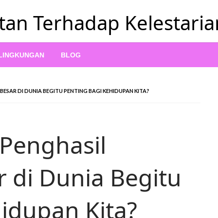
tan Terhadap Kelestari
 LINGKUNGAN
BLOG
ESAR DI DUNIA BEGITU PENTING BAGI KEHIDUPAN KITA?
Penghasil
 di Dunia Begitu
idupan Kita?