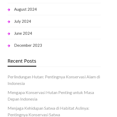
August 2024
July 2024
June 2024
December 2023
Recent Posts
Perlindungan Hutan: Pentingnya Konservasi Alam di
Indonesia
Mengapa Konservasi Hutan Penting untuk Masa
Depan Indonesia
Menjaga Kehidupan Satwa di Habitat Aslinya:
Pentingnya Konservasi Satwa