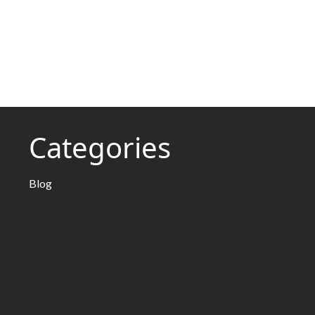
Categories
Blog