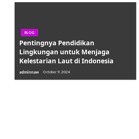
BLOG
Pentingnya Pendidikan
Lingkungan untuk Menjaga
Kelestarian Laut di Indonesia
adminnaw
October 9, 2024