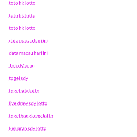
toto hk lotto
toto hk lotto
toto hk lotto
data macau hari ini
data macau hari ini
Toto Macau
togel sdy
togel sdy lotto
live draw sdy lotto
togel hongkong lotto
keluaran sdy lotto