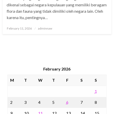
dikenal sebagai negara kepulauan yang memiliki beragam
flora dan fauna yang tidak dimiliki oleh negara lain. Oleh
karena itu, pentingnya…
Posted
February 11, 2026
adminnaw
on
February 2026
M
T
W
T
F
S
S
1
2
3
4
5
6
7
8
9
10
11
12
13
14
15