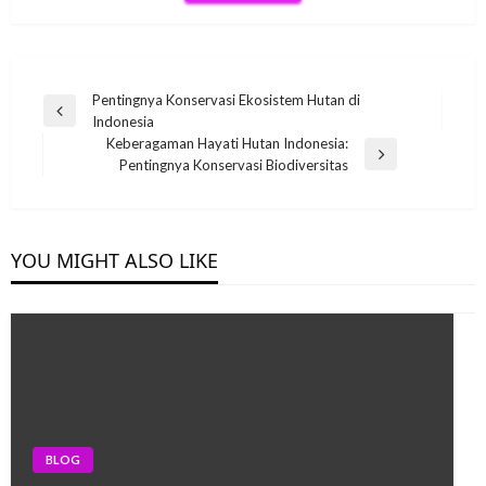
Post
Pentingnya Konservasi Ekosistem Hutan di
Previous
Indonesia
navigation
Post
Keberagaman Hayati Hutan Indonesia:
Next
Pentingnya Konservasi Biodiversitas
Post
YOU MIGHT ALSO LIKE
BLOG