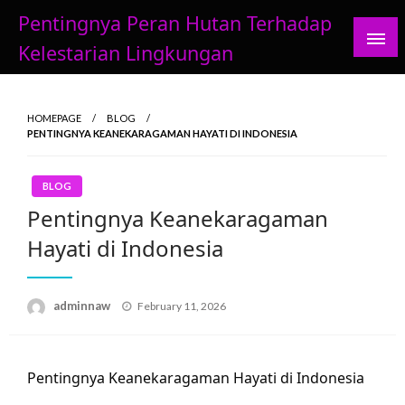
Skip
Pentingnya Peran Hutan Terhadap
to
Kelestarian Lingkungan
content
HOMEPAGE
BLOG
PENTINGNYA KEANEKARAGAMAN HAYATI DI INDONESIA
BLOG
Pentingnya Keanekaragaman
Hayati di Indonesia
Posted
adminnaw
February 11, 2026
on
Pentingnya Keanekaragaman Hayati di Indonesia