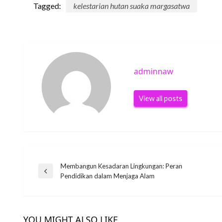
Tagged:
kelestarian hutan suaka margasatwa
adminnaw
View all posts
Post
Membangun Kesadaran Lingkungan: Peran
Previous
Pendidikan dalam Menjaga Alam
Post
navigation
YOU MIGHT ALSO LIKE