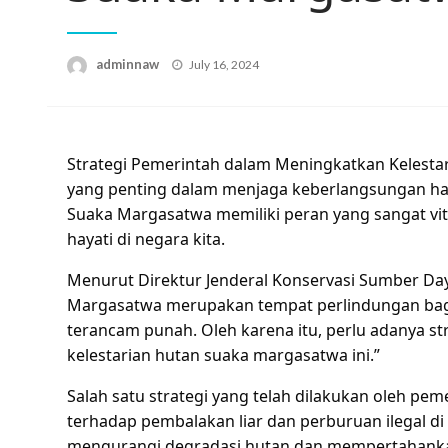
Posted
adminnaw
July 16, 2024
on
Strategi Pemerintah dalam Meningkatkan Kelest
yang penting dalam menjaga keberlangsungan haya
Suaka Margasatwa memiliki peran yang sangat v
hayati di negara kita.
Menurut Direktur Jenderal Konservasi Sumber Da
Margasatwa merupakan tempat perlindungan bag
terancam punah. Oleh karena itu, perlu adanya st
kelestarian hutan suaka margasatwa ini.”
Salah satu strategi yang telah dilakukan oleh pe
terhadap pembalakan liar dan perburuan ilegal di
mengurangi degradasi hutan dan mempertahankan 