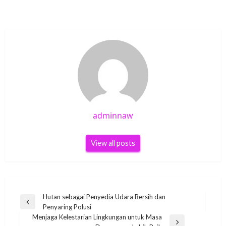
adminnaw
View all posts
Post
Hutan sebagai Penyedia Udara Bersih dan
Previous
Penyaring Polusi
navigation
Post
Menjaga Kelestarian Lingkungan untuk Masa