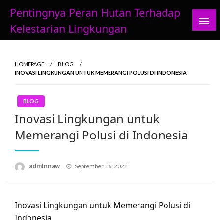
Skip
Pentingnya Peran Hutan Terhadap
to
Kelestarian Lingkungan
content
HOMEPAGE
BLOG
INOVASI LINGKUNGAN UNTUK MEMERANGI POLUSI DI INDONESIA
BLOG
Inovasi Lingkungan untuk
Memerangi Polusi di Indonesia
Posted
adminnaw
September 16, 2024
on
Inovasi Lingkungan untuk Memerangi Polusi di
Indonesia