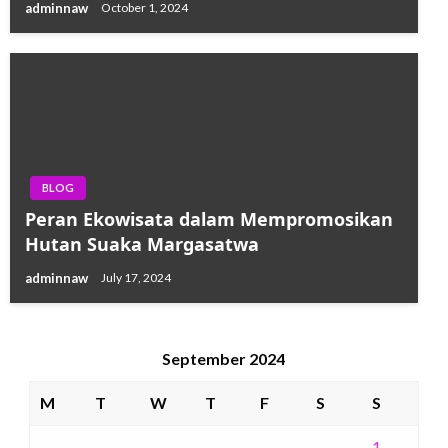
adminnaw
October 1, 2024
BLOG
Peran Ekowisata dalam Mempromosikan
Hutan Suaka Margasatwa
adminnaw
July 17, 2024
September 2024
M
T
W
T
F
S
S
1