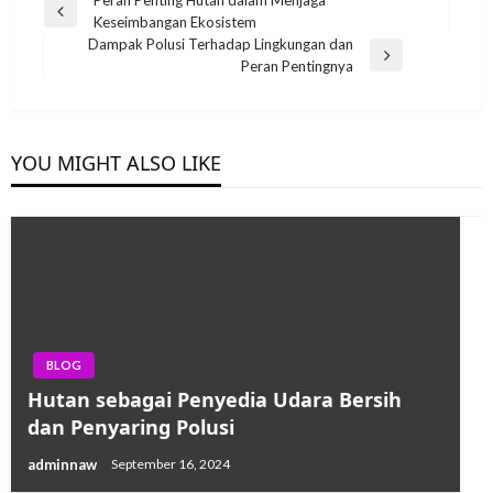
Post
Previous
Keseimbangan Ekosistem
navigation
Post
Dampak Polusi Terhadap Lingkungan dan
Next
Peran Pentingnya
Post
YOU MIGHT ALSO LIKE
BLOG
Hutan sebagai Penyedia Udara Bersih
dan Penyaring Polusi
adminnaw
September 16, 2024