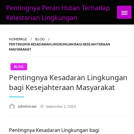
Skip
Pentingnya Peran Hutan Terhadap
to
Kelestarian Lingkungan
content
HOMEPAGE
BLOG
PENTINGNYA KESADARAN LINGKUNGAN BAGI KESEJAHTERAAN
MASYARAKAT
BLOG
Pentingnya Kesadaran Lingkungan
bagi Kesejahteraan Masyarakat
Posted
adminnaw
September 2, 2024
on
Pentingnya Kesadaran Lingkungan bagi