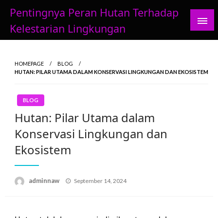
Skip
Pentingnya Peran Hutan Terhadap
to
Kelestarian Lingkungan
content
HOMEPAGE
BLOG
HUTAN: PILAR UTAMA DALAM KONSERVASI LINGKUNGAN DAN EKOSISTEM
BLOG
Hutan: Pilar Utama dalam
Konservasi Lingkungan dan
Ekosistem
Posted
adminnaw
September 14, 2024
on