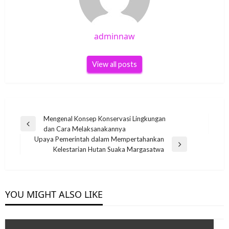
adminnaw
View all posts
Post
Mengenal Konsep Konservasi Lingkungan
Previous
dan Cara Melaksanakannya
navigation
Post
Upaya Pemerintah dalam Mempertahankan
Next
Kelestarian Hutan Suaka Margasatwa
Post
YOU MIGHT ALSO LIKE