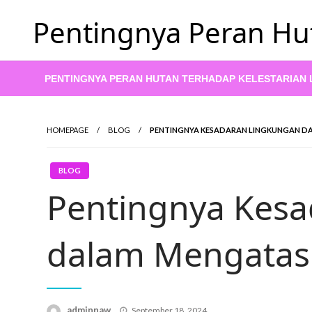
Skip
Pentingnya Peran Hu
to
content
PENTINGNYA PERAN HUTAN TERHADAP KELESTARIAN
HOMEPAGE
BLOG
PENTINGNYA KESADARAN LINGKUNGAN DA
BLOG
Pentingnya Kes
dalam Mengatasi
Posted
adminnaw
September 18, 2024