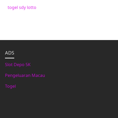
togel sdy lotto
ADS
Slot Depo 5K
Pengeluaran Macau
Togel