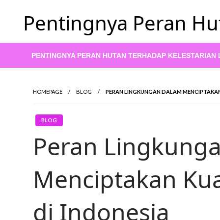
Skip
Pentingnya Peran Hu
to
content
PENTINGNYA PERAN HUTAN TERHADAP KELESTARIAN
HOMEPAGE
BLOG
PERAN LINGKUNGAN DALAM MENCIPTAKAN 
BLOG
Peran Lingkung
Menciptakan Kua
di Indonesia