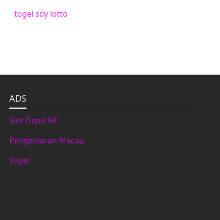
togel sdy lotto
ADS
Slot Depo 5K
Pengeluaran Macau
Togel