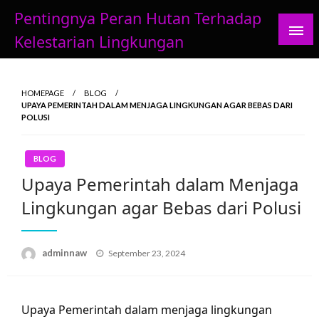
Skip
Pentingnya Peran Hutan Terhadap
to
Kelestarian Lingkungan
content
HOMEPAGE
BLOG
UPAYA PEMERINTAH DALAM MENJAGA LINGKUNGAN AGAR BEBAS DARI
POLUSI
BLOG
Upaya Pemerintah dalam Menjaga
Lingkungan agar Bebas dari Polusi
Posted
adminnaw
September 23, 2024
on
Upaya Pemerintah dalam menjaga lingkungan