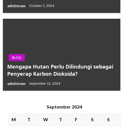
adminnaw
October 5, 2024
BLOG
Mengapa Hutan Perlu Dilindungi sebagai
Penyerap Karbon Dioksida?
adminnaw
September 12, 2024
September 2024
M
T
W
T
F
S
S