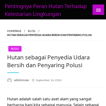
Skip
Pentingnya Peran Hutan Terhadap
to
Kelestarian Lingkungan
content
HOMEPAGE
BLOG
HUTAN SEBAGAI PENYEDIA UDARA BERSIH DAN PENYARING POLUSI
BLOG
Hutan sebagai Penyedia Udara
Bersih dan Penyaring Polusi
Posted
adminnaw
September 16, 2024
on
Hutan adalah salah satu aset alam yang sangat
berharga bagi kita sebagai manusia. Selain sebagai