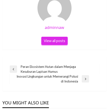
adminnaw
View all posts
Post
Peran Ekosistem Hutan dalam Menjaga
Previous
Kesuburan Lapisan Humus
navigation
Post
Inovasi Lingkungan untuk Memerangi Polusi
Next
di Indonesia
Post
YOU MIGHT ALSO LIKE