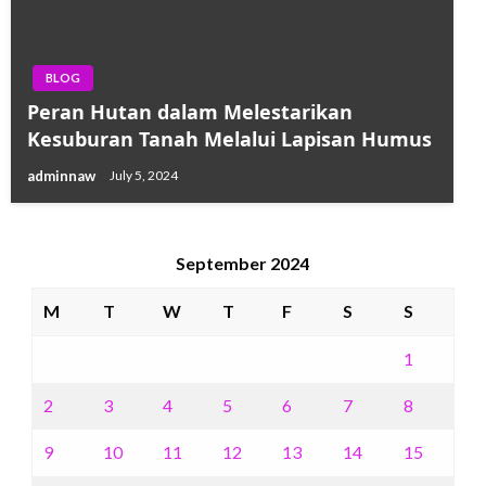
BLOG
Peran Hutan dalam Melestarikan
Kesuburan Tanah Melalui Lapisan Humus
adminnaw
July 5, 2024
September 2024
M
T
W
T
F
S
S
1
2
3
4
5
6
7
8
9
10
11
12
13
14
15